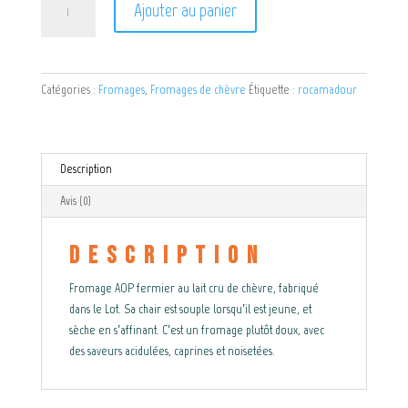
Ajouter au panier
de
Rocamadour
Catégories :
Fromages
,
Fromages de chèvre
Étiquette :
rocamadour
Description
Avis (0)
Description
Fromage AOP fermier au lait cru de chèvre, fabriqué
dans le Lot. Sa chair est souple lorsqu’il est jeune, et
sèche en s’affinant. C’est un fromage plutôt doux, avec
des saveurs acidulées, caprines et noisetées.