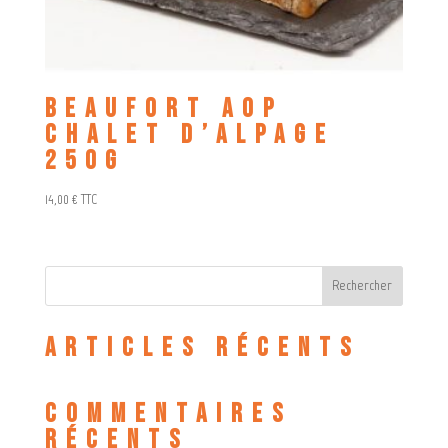
Beaufort AOP
chalet d’alpage
250g
14,00
€
TTC
Rechercher
Articles récents
Commentaires
récents