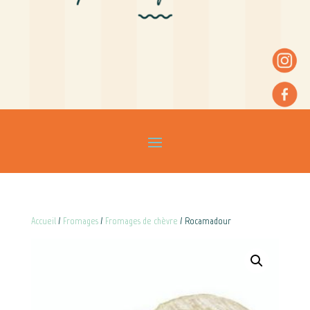
Accueil
/
Fromages
/
Fromages de chèvre
/ Rocamadour