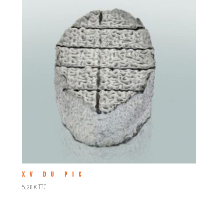
XV du Pic
5,20
€
TTC